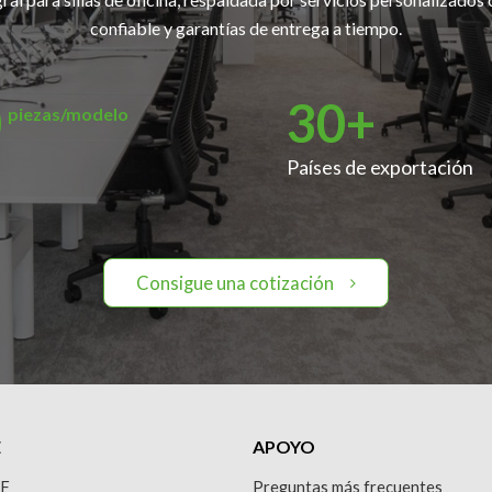
confiable y garantías de entrega a tiempo.
0
30
+
piezas/modelo
Países de exportación
Consigue una cotización
E
APOYO
&F
Preguntas más frecuentes