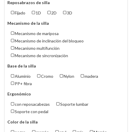
Reposabrazos de silla
Fijado
1D
2D
3D
Mecanismo de la silla
Mecanismo de mariposa
Mecanismo de inclinación del bloqueo
Mecanismo multifunción
Mecanismo de sincronización
Base de la silla
Aluminio
Cromo
Nylon
madera
PP+ fibra
Ergonómico
con reposacabezas
Soporte lumbar
Soporte con pedal
Color de la silla