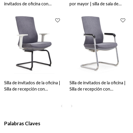
invitados de oficina con
por mayor | silla de sala de
respaldo medio de malla y
recepción de la oficina con
apoyabrazos de aleación de
brazos
aluminio al por mayor (YF-
C968F-1)
Silla de invitados de la oficina |
Silla de invitados de la oficina |
Silla de recepción con
Silla de recepción con
proveedor de brazo White pp
proveedor de estructura de
(YF-D30)
metal en China
Palabras Claves