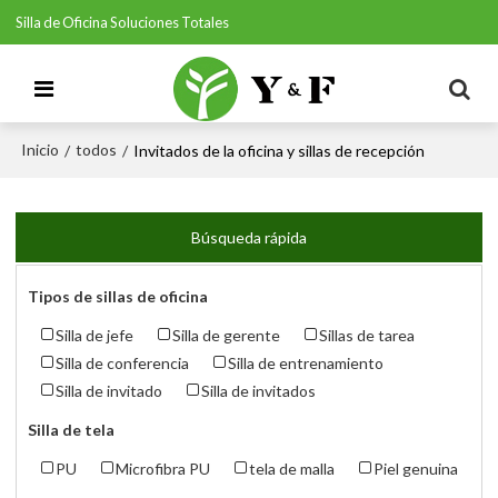
Silla de Oficina Soluciones Totales
Inicio
todos
/
/
Invitados de la oficina y sillas de recepción
Búsqueda rápida
Tipos de sillas de oficina
Silla de jefe
Silla de gerente
Sillas de tarea
Silla de conferencia
Silla de entrenamiento
Silla de invitado
Silla de invitados
Silla de tela
PU
Microfibra PU
tela de malla
Piel genuina