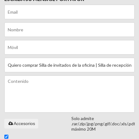
Solo admite
Accesorios
.rar/.zip/.jpg/.png/.gif/.doc/.xls/.pdf,
máximo 20M