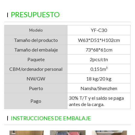
PRESUPUESTO
YF-C30
Modelo
Tamaño del producto
W63*D51*H102cm
Tamaño del embalaje
73*68*61cm
Paquete
2pcs/ctn
CBM/ordenador personal
0.151m³
NW/GW
18 kg/20 kg
Puerto
Nansha/Shenzhen
30% T/T y el saldo se paga
Pago
antes de la carga.
INSTRUCCIONES DE EMBALAJE