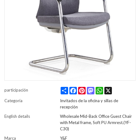
Share
Facebook
Pinterest
Mastodon
WhatsApp
X
participación
Categoría
Invitados de la oficina y sillas de
recepción
English details
Wholesale Mid-Back Office Guest Chair
with Metal frame, Soft PU Armrest.(YF-
C30)
Marca
Y&F