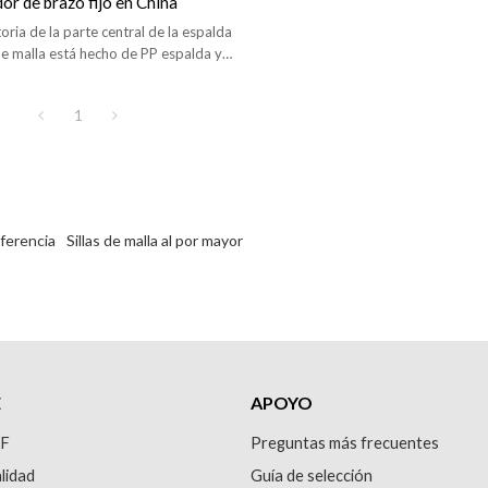
or de brazo fijo en China
atoria de la parte central de la espalda
 de malla está hecho de PP espalda y
1
nferencia
Sillas de malla al por mayor
E
APOYO
&F
Preguntas más frecuentes
lidad
Guía de selección