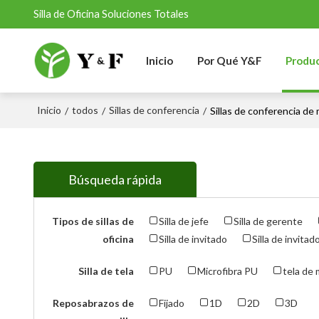
Silla de Oficina Soluciones Totales
Inicio
Por Qué Y&F
Produ
Inicio
todos
Sillas de conferencia
/
/
/
Sillas de conferencia de 
Búsqueda rápida
Tipos de sillas de
Silla de jefe
Silla de gerente
oficina
Silla de invitado
Silla de invitad
Silla de tela
PU
Microfibra PU
tela de 
Reposabrazos de
Fijado
1D
2D
3D