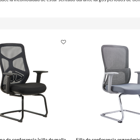
cina de conferencia |silla de malla
Silla de conferencia ergonómic