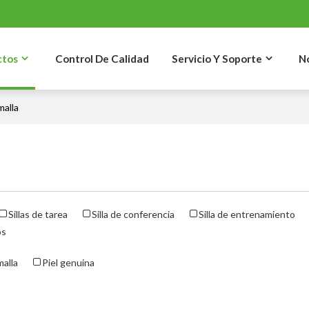
ctos
Control De Calidad
Servicio Y Soporte
N
malla
Sillas de tarea
Silla de conferencia
Silla de entrenamiento
os
malla
Piel genuina