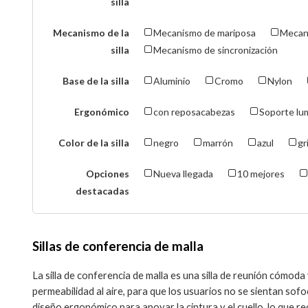
silla
Mecanismo de la
Mecanismo de mariposa
Mecani
silla
Mecanismo de sincronización
Base de la silla
Aluminio
Cromo
Nylon
Ergonómico
con reposacabezas
Soporte lu
Color de la silla
negro
marrón
azul
gr
Opciones
Nueva llegada
10 mejores
destacadas
Sillas de conferencia de malla
La silla de conferencia de malla es una silla de reunión cómoda
permeabilidad al aire, para que los usuarios no se sientan so
diseño ergonómico para apoyar la cintura y el cuello, lo que 