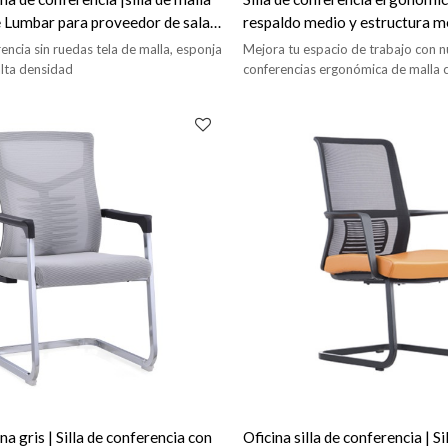
 Lumbar para proveedor de sala
respaldo medio y estructura m
uso en oficinas domésticas y sa
rencia sin ruedas tela de malla, esponja
Mejora tu espacio de trabajo con nu
reuniones. Proveedor
lta densidad
conferencias ergonómica de malla 
medio. Estructura metálica resisten
oficinas y reuniones. ¡Ofrecemos s
ODM!
ina gris | Silla de conferencia con
Oficina silla de conferencia | Si