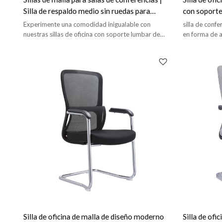
Silla de respaldo medio sin ruedas para
con soporte
oficina Proveedor de China
de oficina
Experimente una comodidad inigualable con
silla de confe
nuestras sillas de oficina con soporte lumbar de
en forma de a
origen chino.
Silla de oficina de malla de diseño moderno
Silla de ofic