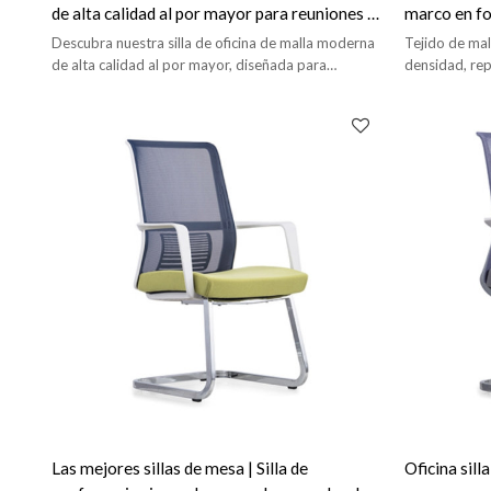
de alta calidad al por mayor para reuniones y
marco en fo
conferencias.
oficinas
Descubra nuestra silla de oficina de malla moderna
Tejido de mal
de alta calidad al por mayor, diseñada para
densidad, rep
reuniones y uso en la oficina. Servicios OEM y
en forma de c
ODM.
Las mejores sillas de mesa | Silla de
Oficina sill