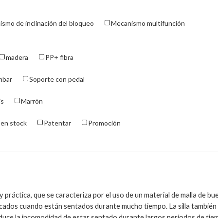
smo de inclinación del bloqueo
Mecanismo multifunción
madera
PP+ fibra
mbar
Soporte con pedal
is
Marrón
en stock
Patentar
Promoción
 y práctica, que se caracteriza por el uso de un material de malla de bu
focados cuando están sentados durante mucho tiempo. La silla también 
reduce la incomodidad de estar sentado durante largos períodos de tie