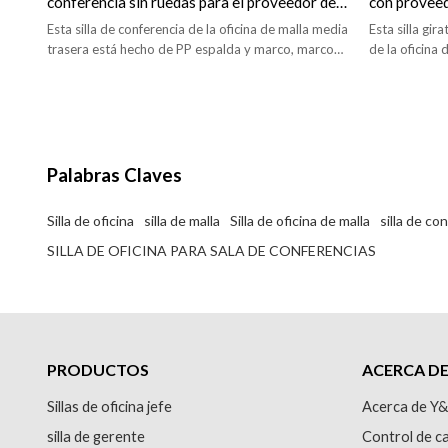
conferencia sin ruedas para el proveedor de
con proveed
la oficina
Esta silla de conferencia de la oficina de malla media
Esta silla gir
trasera está hecho de PP espalda y marco, marco
de la oficina
de Metal, tela de malla.
marco.
Palabras Claves
Silla de oficina
silla de malla
Silla de oficina de malla
silla de co
SILLA DE OFICINA PARA SALA DE CONFERENCIAS
PRODUCTOS
ACERCA D
Sillas de oficina jefe
Acerca de Y
silla de gerente
Control de ca