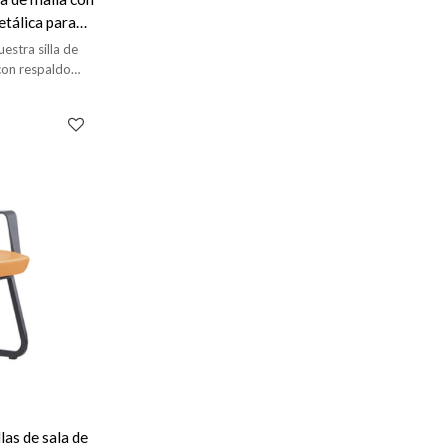
etálica para
las de
estra silla de
con respaldo
te, ideal para
ervicios OEM y
llas de sala de